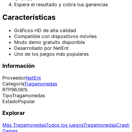
Espera el resultado y cobra tus ganancias
Características
Gráficos HD de alta calidad
Compatible con dispositivos móviles
Modo demo gratuito disponible
Desarrollado por
NetEnt
Uno de los juegos más populares
Información
Proveedor
NetEnt
Categoría
Tragamonedas
RTP
96.06
%
Tipo
Tragamonedas
Estado
Popular
Explorar
Más
Tragamonedas
Todos los juegos
Tragamonedas
Crash
Games