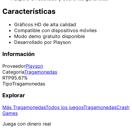
Características
Gráficos HD de alta calidad
Compatible con dispositivos móviles
Modo demo gratuito disponible
Desarrollado por
Playson
Información
Proveedor
Playson
Categoría
Tragamonedas
RTP
95.67
%
Tipo
Tragamonedas
Explorar
Más
Tragamonedas
Todos los juegos
Tragamonedas
Crash
Games
Juega con dinero real