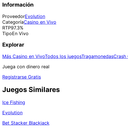
Información
Proveedor
Evolution
Categoría
Casino en Vivo
RTP
97.3
%
Tipo
En Vivo
Explorar
Más
Casino en Vivo
Todos los juegos
Tragamonedas
Crash
Juega con dinero real
Registrarse Gratis
Juegos Similares
Ice Fishing
Evolution
Bet Stacker Blackjack