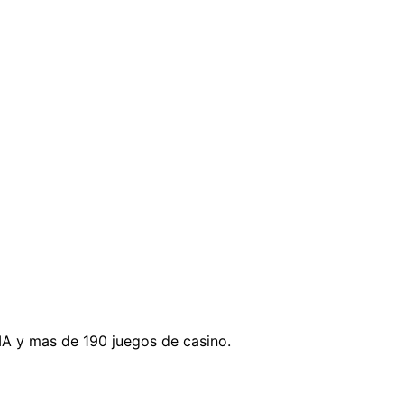
MA y mas de 190 juegos de casino.