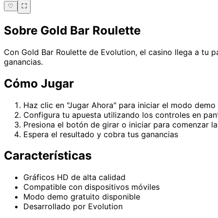
♡
⛶
Sobre
Gold Bar Roulette
Con Gold Bar Roulette de Evolution, el casino llega a tu 
ganancias.
Cómo Jugar
Haz clic en "Jugar Ahora" para iniciar el modo demo 
Configura tu apuesta utilizando los controles en pant
Presiona el botón de girar o iniciar para comenzar l
Espera el resultado y cobra tus ganancias
Características
Gráficos HD de alta calidad
Compatible con dispositivos móviles
Modo demo gratuito disponible
Desarrollado por
Evolution