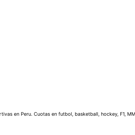
tivas en Peru. Cuotas en futbol, basketball, hockey, F1, M