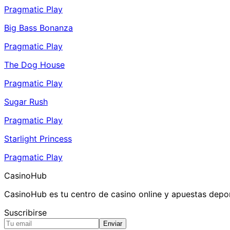
Pragmatic Play
Big Bass Bonanza
Pragmatic Play
The Dog House
Pragmatic Play
Sugar Rush
Pragmatic Play
Starlight Princess
Pragmatic Play
CasinoHub
CasinoHub es tu centro de casino online y apuestas depor
Suscribirse
Enviar