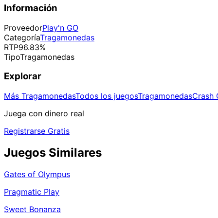
Información
Proveedor
Play'n GO
Categoría
Tragamonedas
RTP
96.83
%
Tipo
Tragamonedas
Explorar
Más
Tragamonedas
Todos los juegos
Tragamonedas
Crash
Juega con dinero real
Registrarse Gratis
Juegos Similares
Gates of Olympus
Pragmatic Play
Sweet Bonanza