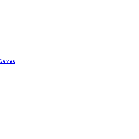
 Games