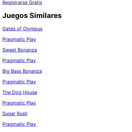
Registrarse Gratis
Juegos Similares
Gates of Olympus
Pragmatic Play
Sweet Bonanza
Pragmatic Play
Big Bass Bonanza
Pragmatic Play
The Dog House
Pragmatic Play
Sugar Rush
Pragmatic Play