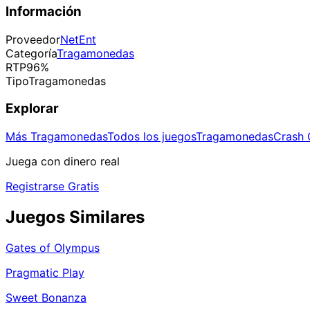
Información
Proveedor
NetEnt
Categoría
Tragamonedas
RTP
96
%
Tipo
Tragamonedas
Explorar
Más
Tragamonedas
Todos los juegos
Tragamonedas
Crash
Juega con dinero real
Registrarse Gratis
Juegos Similares
Gates of Olympus
Pragmatic Play
Sweet Bonanza