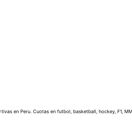
tivas en Peru. Cuotas en futbol, basketball, hockey, F1, M