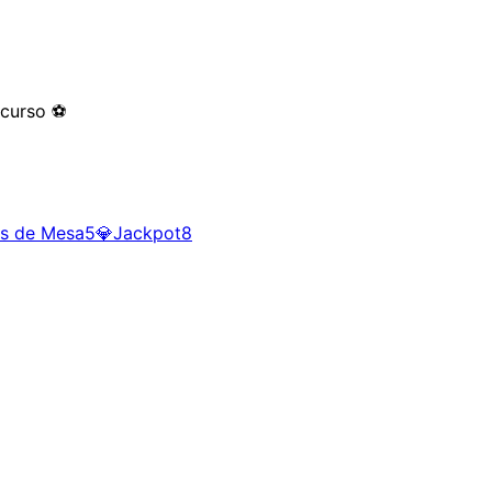
 curso
⚽
s de Mesa
5
💎
Jackpot
8