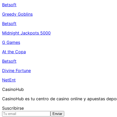
Betsoft
Greedy Goblins
Betsoft
Midnight Jackpots 5000
G Games
At the Copa
Betsoft
Divine Fortune
NetEnt
CasinoHub
CasinoHub es tu centro de casino online y apuestas depor
Suscribirse
Enviar