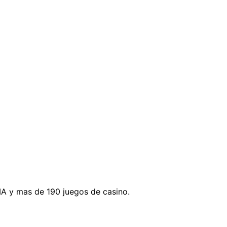
MA y mas de 190 juegos de casino.