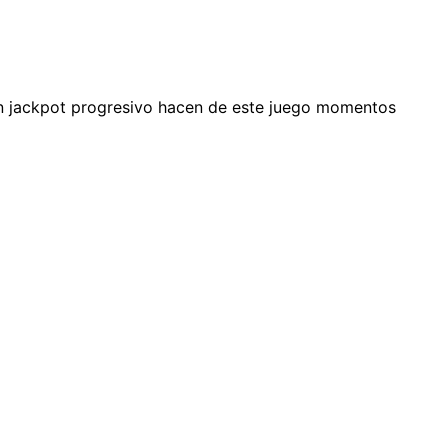
un jackpot progresivo hacen de este juego momentos