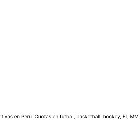
tivas en Peru. Cuotas en futbol, basketball, hockey, F1, M