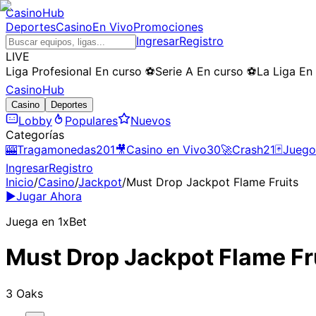
CasinoHub
Deportes
Casino
En Vivo
Promociones
Ingresar
Registro
LIVE
Liga Profesional
En curso
⚽
Serie A
En curso
⚽
La Liga
En
CasinoHub
Casino
Deportes
Lobby
Populares
Nuevos
Categorías
🎰
Tragamonedas
201
🎥
Casino en Vivo
30
🚀
Crash
21
🃏
Juego
Ingresar
Registro
Inicio
/
Casino
/
Jackpot
/
Must Drop Jackpot Flame Fruits
▶
Jugar Ahora
Juega en
1xBet
Must Drop Jackpot Flame Fr
3 Oaks