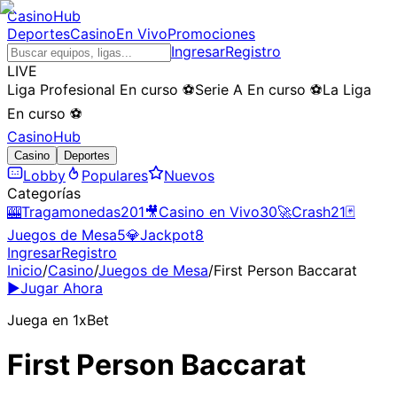
CasinoHub
Deportes
Casino
En Vivo
Promociones
Ingresar
Registro
LIVE
Liga Profesional
En curso
⚽
Serie A
En curso
⚽
La Liga
En curso
⚽
CasinoHub
Casino
Deportes
Lobby
Populares
Nuevos
Categorías
🎰
Tragamonedas
201
🎥
Casino en Vivo
30
🚀
Crash
21
🃏
Juegos de Mesa
5
💎
Jackpot
8
Ingresar
Registro
Inicio
/
Casino
/
Juegos de Mesa
/
First Person Baccarat
▶
Jugar Ahora
Juega en
1xBet
First Person Baccarat