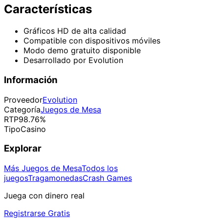
Características
Gráficos HD de alta calidad
Compatible con dispositivos móviles
Modo demo gratuito disponible
Desarrollado por
Evolution
Información
Proveedor
Evolution
Categoría
Juegos de Mesa
RTP
98.76
%
Tipo
Casino
Explorar
Más
Juegos de Mesa
Todos los
juegos
Tragamonedas
Crash Games
Juega con dinero real
Registrarse Gratis