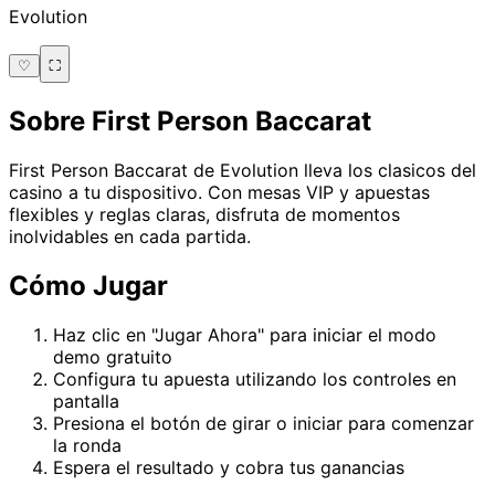
Evolution
♡
⛶
Sobre
First Person Baccarat
First Person Baccarat de Evolution lleva los clasicos del
casino a tu dispositivo. Con mesas VIP y apuestas
flexibles y reglas claras, disfruta de momentos
inolvidables en cada partida.
Cómo Jugar
Haz clic en "Jugar Ahora" para iniciar el modo
demo gratuito
Configura tu apuesta utilizando los controles en
pantalla
Presiona el botón de girar o iniciar para comenzar
la ronda
Espera el resultado y cobra tus ganancias