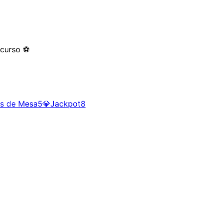
 curso
⚽
s de Mesa
5
💎
Jackpot
8