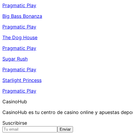
Pragmatic Play
Big Bass Bonanza
Pragmatic Play
The Dog House
Pragmatic Play
Sugar Rush
Pragmatic Play
Starlight Princess
Pragmatic Play
CasinoHub
CasinoHub es tu centro de casino online y apuestas depor
Suscribirse
Enviar