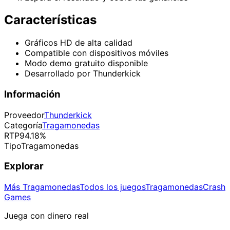
Características
Gráficos HD de alta calidad
Compatible con dispositivos móviles
Modo demo gratuito disponible
Desarrollado por
Thunderkick
Información
Proveedor
Thunderkick
Categoría
Tragamonedas
RTP
94.18
%
Tipo
Tragamonedas
Explorar
Más
Tragamonedas
Todos los juegos
Tragamonedas
Crash
Games
Juega con dinero real