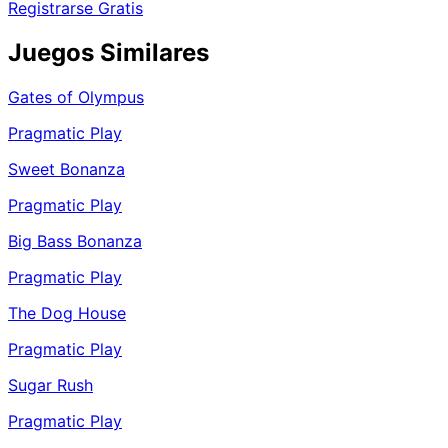
Registrarse Gratis
Juegos Similares
Gates of Olympus
Pragmatic Play
Sweet Bonanza
Pragmatic Play
Big Bass Bonanza
Pragmatic Play
The Dog House
Pragmatic Play
Sugar Rush
Pragmatic Play