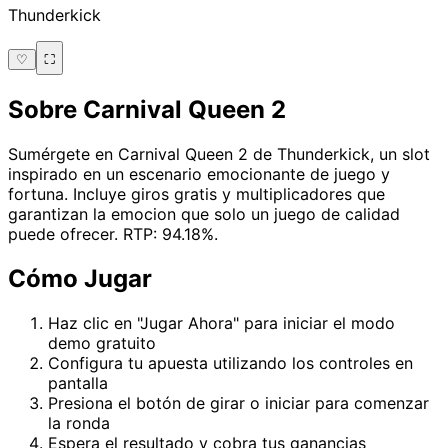
Thunderkick
♡
⛶
Sobre
Carnival Queen 2
Sumérgete en Carnival Queen 2 de Thunderkick, un slot
inspirado en un escenario emocionante de juego y
fortuna. Incluye giros gratis y multiplicadores que
garantizan la emocion que solo un juego de calidad
puede ofrecer. RTP: 94.18%.
Cómo Jugar
Haz clic en "Jugar Ahora" para iniciar el modo
demo gratuito
Configura tu apuesta utilizando los controles en
pantalla
Presiona el botón de girar o iniciar para comenzar
la ronda
Espera el resultado y cobra tus ganancias