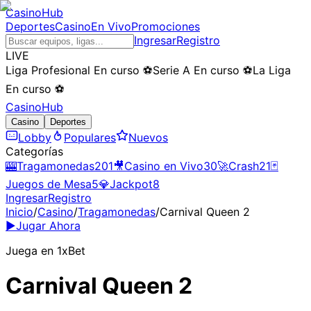
CasinoHub
Deportes
Casino
En Vivo
Promociones
Ingresar
Registro
LIVE
Liga Profesional
En curso
⚽
Serie A
En curso
⚽
La Liga
En curso
⚽
CasinoHub
Casino
Deportes
Lobby
Populares
Nuevos
Categorías
🎰
Tragamonedas
201
🎥
Casino en Vivo
30
🚀
Crash
21
🃏
Juegos de Mesa
5
💎
Jackpot
8
Ingresar
Registro
Inicio
/
Casino
/
Tragamonedas
/
Carnival Queen 2
▶
Jugar Ahora
Juega en
1xBet
Carnival Queen 2