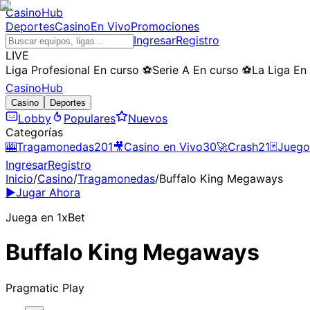
CasinoHub
Deportes
Casino
En Vivo
Promociones
Ingresar
Registro
LIVE
Liga Profesional
En curso
⚽
Serie A
En curso
⚽
La Liga
En
CasinoHub
Casino
Deportes
Lobby
Populares
Nuevos
Categorías
🎰
Tragamonedas
201
🎥
Casino en Vivo
30
🚀
Crash
21
🃏
Juego
Ingresar
Registro
Inicio
/
Casino
/
Tragamonedas
/
Buffalo King Megaways
▶
Jugar Ahora
Juega en
1xBet
Buffalo King Megaways
Pragmatic Play