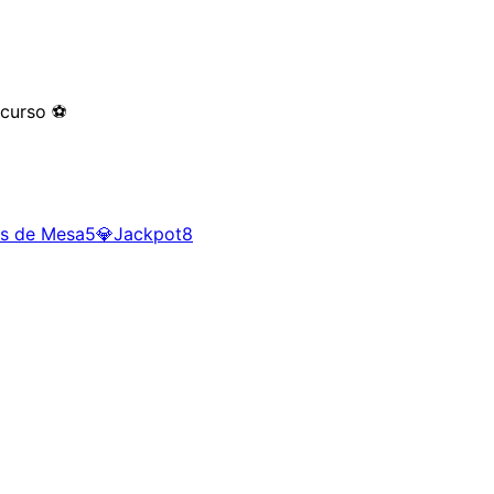
 curso
⚽
s de Mesa
5
💎
Jackpot
8