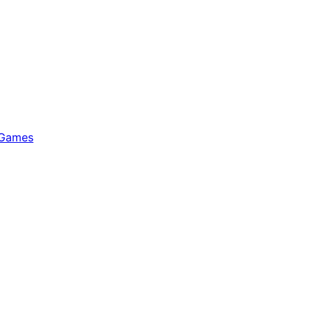
 Games