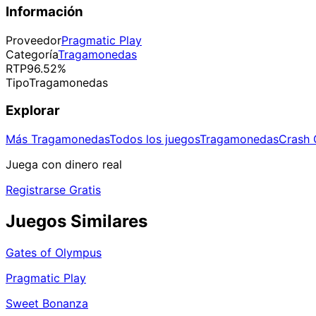
Información
Proveedor
Pragmatic Play
Categoría
Tragamonedas
RTP
96.52
%
Tipo
Tragamonedas
Explorar
Más
Tragamonedas
Todos los juegos
Tragamonedas
Crash
Juega con dinero real
Registrarse Gratis
Juegos Similares
Gates of Olympus
Pragmatic Play
Sweet Bonanza