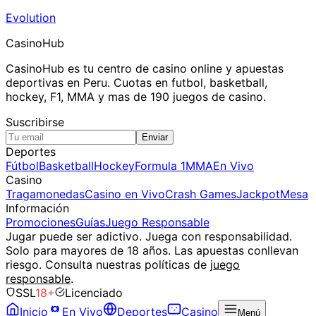
Evolution
CasinoHub
CasinoHub es tu centro de casino online y apuestas
deportivas en Peru. Cuotas en futbol, basketball,
hockey, F1, MMA y mas de 190 juegos de casino.
Suscribirse
Enviar
Deportes
Fútbol
Basketball
Hockey
Formula 1
MMA
En Vivo
Casino
Tragamonedas
Casino en Vivo
Crash Games
Jackpot
Mesa
Información
Promociones
Guías
Juego Responsable
Jugar puede ser adictivo. Juega con responsabilidad.
Solo para mayores de 18 años. Las apuestas conllevan
riesgo. Consulta nuestras políticas de
juego
responsable
.
SSL
18+
Licenciado
Inicio
En Vivo
Deportes
Casino
Menú