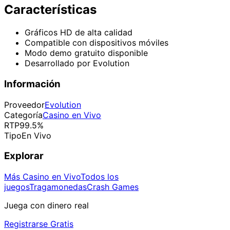
Características
Gráficos HD de alta calidad
Compatible con dispositivos móviles
Modo demo gratuito disponible
Desarrollado por
Evolution
Información
Proveedor
Evolution
Categoría
Casino en Vivo
RTP
99.5
%
Tipo
En Vivo
Explorar
Más
Casino en Vivo
Todos los
juegos
Tragamonedas
Crash Games
Juega con dinero real
Registrarse Gratis