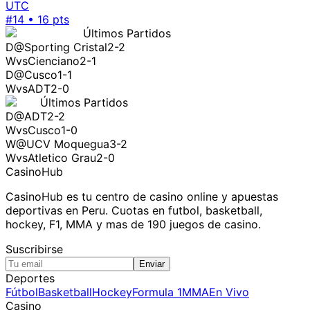
UTC
#
14
•
16
pts
Últimos Partidos
D
@
Sporting Cristal
2-2
W
vs
Cienciano
2-1
D
@
Cusco
1-1
W
vs
ADT
2-0
Últimos Partidos
D
@
ADT
2-2
W
vs
Cusco
1-0
W
@
UCV Moquegua
3-2
W
vs
Atletico Grau
2-0
CasinoHub
CasinoHub es tu centro de casino online y apuestas
deportivas en Peru. Cuotas en futbol, basketball,
hockey, F1, MMA y mas de 190 juegos de casino.
Suscribirse
Enviar
Deportes
Fútbol
Basketball
Hockey
Formula 1
MMA
En Vivo
Casino