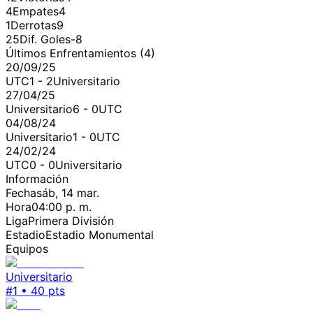
4
Empates
4
1
Derrotas
9
25
Dif. Goles
-8
Últimos Enfrentamientos (
4
)
20/09/25
UTC
1
-
2
Universitario
27/04/25
Universitario
6
-
0
UTC
04/08/24
Universitario
1
-
0
UTC
24/02/24
UTC
0
-
0
Universitario
Información
Fecha
sáb, 14 mar.
Hora
04:00 p. m.
Liga
Primera División
Estadio
Estadio Monumental
Equipos
Universitario
#
1
•
40
pts