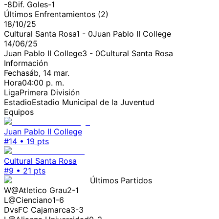
-8
Dif. Goles
-1
Últimos Enfrentamientos (
2
)
18/10/25
Cultural Santa Rosa
1
-
0
Juan Pablo II College
14/06/25
Juan Pablo II College
3
-
0
Cultural Santa Rosa
Información
Fecha
sáb, 14 mar.
Hora
04:00 p. m.
Liga
Primera División
Estadio
Estadio Municipal de la Juventud
Equipos
Juan Pablo II College
#
14
•
19
pts
Cultural Santa Rosa
#
9
•
21
pts
Últimos Partidos
W
@
Atletico Grau
2-1
L
@
Cienciano
1-6
D
vs
FC Cajamarca
3-3