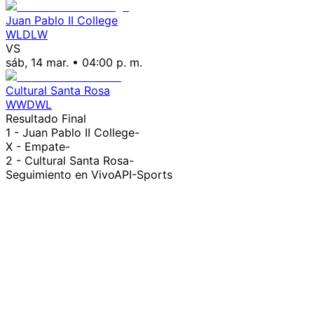
Juan Pablo II College
W
L
D
L
W
VS
sáb, 14 mar.
•
04:00 p. m.
Cultural Santa Rosa
W
W
D
W
L
Resultado Final
1 -
Juan Pablo II College
-
X - Empate
-
2 -
Cultural Santa Rosa
-
Seguimiento en Vivo
API-Sports