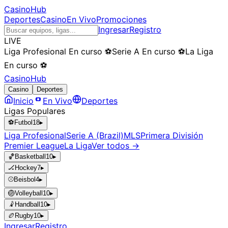
CasinoHub
Deportes
Casino
En Vivo
Promociones
Ingresar
Registro
LIVE
Liga Profesional
En curso
⚽
Serie A
En curso
⚽
La Liga
En curso
⚽
CasinoHub
Casino
Deportes
Inicio
En Vivo
Deportes
Ligas Populares
⚽
Futbol
18
▸
Liga Profesional
Serie A (Brazil)
MLS
Primera División
Premier League
La Liga
Ver todos →
🏀
Basketball
10
▸
🏒
Hockey
7
▸
⚾
Beisbol
4
▸
🏐
Volleyball
10
▸
🤾
Handball
10
▸
🏉
Rugby
10
▸
Ingresar
Registro