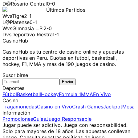
D
@
Rosario Central
0-0
Últimos Partidos
W
vs
Tigre
2-1
L
@
Platense
0-1
W
vs
Gimnasia L.P.
2-0
D
vs
Deportivo Riestra
1-1
CasinoHub
CasinoHub es tu centro de casino online y apuestas
deportivas en Peru. Cuotas en futbol, basketball,
hockey, F1, MMA y mas de 190 juegos de casino.
Suscribirse
Enviar
Deportes
Fútbol
Basketball
Hockey
Formula 1
MMA
En Vivo
Casino
Tragamonedas
Casino en Vivo
Crash Games
Jackpot
Mesa
Información
Promociones
Guías
Juego Responsable
Jugar puede ser adictivo. Juega con responsabilidad.
Solo para mayores de 18 años. Las apuestas conllevan
riesgo. Consulta nuestras políticas de
juego