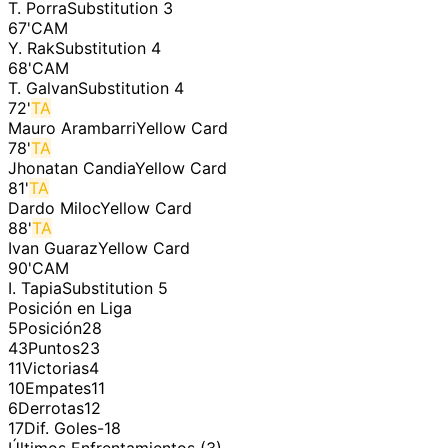
T. Porra
Substitution 3
67
'
CAM
Y. Rak
Substitution 4
68
'
CAM
T. Galvan
Substitution 4
72
'
TA
Mauro Arambarri
Yellow Card
78
'
TA
Jhonatan Candia
Yellow Card
81
'
TA
Dardo Miloc
Yellow Card
88
'
TA
Ivan Guaraz
Yellow Card
90
'
CAM
I. Tapia
Substitution 5
Posición en Liga
5
Posición
28
43
Puntos
23
11
Victorias
4
10
Empates
11
6
Derrotas
12
17
Dif. Goles
-18