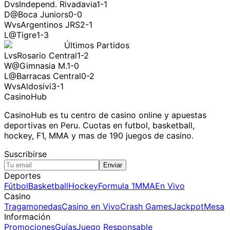
D
vs
Independ. Rivadavia
1-1
D
@
Boca Juniors
0-0
W
vs
Argentinos JRS
2-1
L
@
Tigre
1-3
Últimos Partidos
L
vs
Rosario Central
1-2
W
@
Gimnasia M.
1-0
L
@
Barracas Central
0-2
W
vs
Aldosivi
3-1
CasinoHub
CasinoHub es tu centro de casino online y apuestas
deportivas en Peru. Cuotas en futbol, basketball,
hockey, F1, MMA y mas de 190 juegos de casino.
Suscribirse
Enviar
Deportes
Fútbol
Basketball
Hockey
Formula 1
MMA
En Vivo
Casino
Tragamonedas
Casino en Vivo
Crash Games
Jackpot
Mesa
Información
Promociones
Guías
Juego Responsable