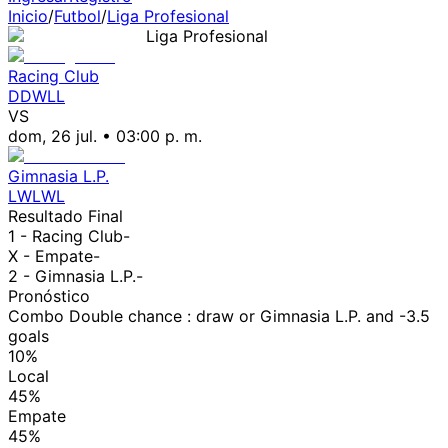
Inicio
/
Futbol
/
Liga Profesional
Liga Profesional
Racing Club
D
D
W
L
L
VS
dom, 26 jul.
•
03:00 p. m.
Gimnasia L.P.
L
W
L
W
L
Resultado Final
1 -
Racing Club
-
X - Empate
-
2 -
Gimnasia L.P.
-
Pronóstico
Combo Double chance : draw or Gimnasia L.P. and -3.5
goals
10%
Local
45%
Empate
45%