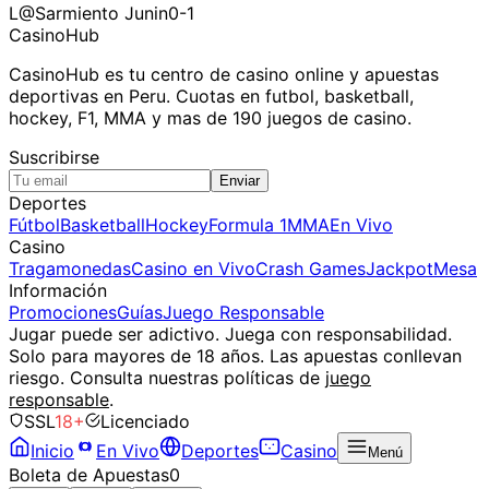
L
@
Sarmiento Junin
0-1
CasinoHub
CasinoHub es tu centro de casino online y apuestas
deportivas en Peru. Cuotas en futbol, basketball,
hockey, F1, MMA y mas de 190 juegos de casino.
Suscribirse
Enviar
Deportes
Fútbol
Basketball
Hockey
Formula 1
MMA
En Vivo
Casino
Tragamonedas
Casino en Vivo
Crash Games
Jackpot
Mesa
Información
Promociones
Guías
Juego Responsable
Jugar puede ser adictivo. Juega con responsabilidad.
Solo para mayores de 18 años. Las apuestas conllevan
riesgo. Consulta nuestras políticas de
juego
responsable
.
SSL
18+
Licenciado
Inicio
En Vivo
Deportes
Casino
Menú
Boleta de Apuestas
0