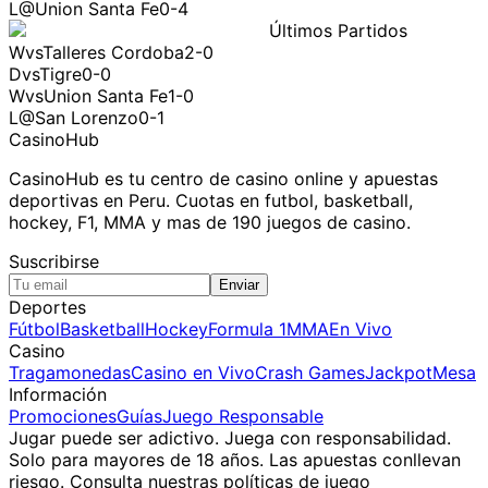
L
@
Union Santa Fe
0-4
Últimos Partidos
W
vs
Talleres Cordoba
2-0
D
vs
Tigre
0-0
W
vs
Union Santa Fe
1-0
L
@
San Lorenzo
0-1
CasinoHub
CasinoHub es tu centro de casino online y apuestas
deportivas en Peru. Cuotas en futbol, basketball,
hockey, F1, MMA y mas de 190 juegos de casino.
Suscribirse
Enviar
Deportes
Fútbol
Basketball
Hockey
Formula 1
MMA
En Vivo
Casino
Tragamonedas
Casino en Vivo
Crash Games
Jackpot
Mesa
Información
Promociones
Guías
Juego Responsable
Jugar puede ser adictivo. Juega con responsabilidad.
Solo para mayores de 18 años. Las apuestas conllevan
riesgo. Consulta nuestras políticas de
juego