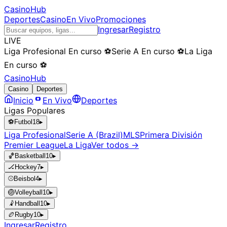
CasinoHub
Deportes
Casino
En Vivo
Promociones
Ingresar
Registro
LIVE
Liga Profesional
En curso
⚽
Serie A
En curso
⚽
La Liga
En curso
⚽
CasinoHub
Casino
Deportes
Inicio
En Vivo
Deportes
Ligas Populares
⚽
Futbol
18
▸
Liga Profesional
Serie A (Brazil)
MLS
Primera División
Premier League
La Liga
Ver todos →
🏀
Basketball
10
▸
🏒
Hockey
7
▸
⚾
Beisbol
4
▸
🏐
Volleyball
10
▸
🤾
Handball
10
▸
🏉
Rugby
10
▸
Ingresar
Registro