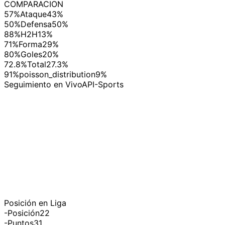
COMPARACION
57%
Ataque
43%
50%
Defensa
50%
88%
H2H
13%
71%
Forma
29%
80%
Goles
20%
72.8%
Total
27.3%
91%
poisson_distribution
9%
Seguimiento en Vivo
API-Sports
Posición en Liga
-
Posición
22
-
Puntos
31