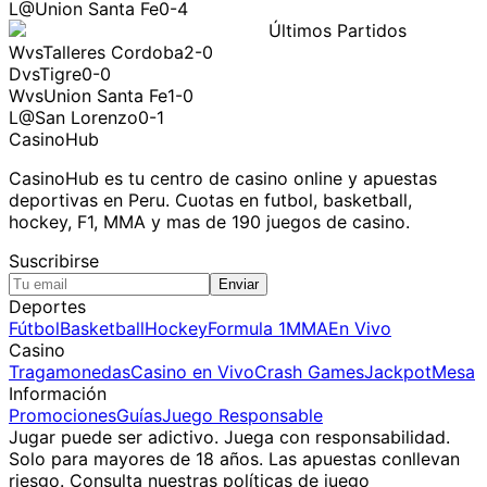
L
@
Union Santa Fe
0-4
Últimos Partidos
W
vs
Talleres Cordoba
2-0
D
vs
Tigre
0-0
W
vs
Union Santa Fe
1-0
L
@
San Lorenzo
0-1
CasinoHub
CasinoHub es tu centro de casino online y apuestas
deportivas en Peru. Cuotas en futbol, basketball,
hockey, F1, MMA y mas de 190 juegos de casino.
Suscribirse
Enviar
Deportes
Fútbol
Basketball
Hockey
Formula 1
MMA
En Vivo
Casino
Tragamonedas
Casino en Vivo
Crash Games
Jackpot
Mesa
Información
Promociones
Guías
Juego Responsable
Jugar puede ser adictivo. Juega con responsabilidad.
Solo para mayores de 18 años. Las apuestas conllevan
riesgo. Consulta nuestras políticas de
juego