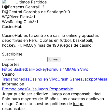
Últimos Partidos
L
@
Barracas Central
1-2
D
@
Central Cordoba de Santiago
0-0
W
@
River Plate
4-1
W
vs
Racing Club
3-1
CasinoHub
CasinoHub es tu centro de casino online y apuestas
deportivas en Peru. Cuotas en futbol, basketball,
hockey, F1, MMA y mas de 190 juegos de casino.
Suscribirse
Enviar
Deportes
Fútbol
Basketball
Hockey
Formula 1
MMA
En Vivo
Casino
Tragamonedas
Casino en Vivo
Crash Games
Jackpot
Mesa
Información
Promociones
Guías
Juego Responsable
Jugar puede ser adictivo. Juega con responsabilidad.
Solo para mayores de 18 años. Las apuestas conllevan
riesgo. Consulta nuestras políticas de
juego
responsable
.