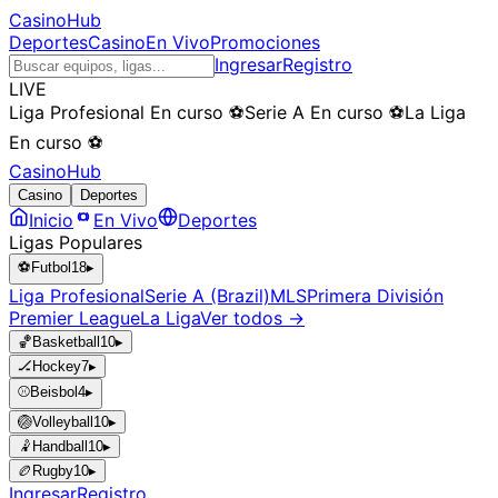
CasinoHub
Deportes
Casino
En Vivo
Promociones
Ingresar
Registro
LIVE
Liga Profesional
En curso
⚽
Serie A
En curso
⚽
La Liga
En curso
⚽
CasinoHub
Casino
Deportes
Inicio
En Vivo
Deportes
Ligas Populares
⚽
Futbol
18
▸
Liga Profesional
Serie A (Brazil)
MLS
Primera División
Premier League
La Liga
Ver todos →
🏀
Basketball
10
▸
🏒
Hockey
7
▸
⚾
Beisbol
4
▸
🏐
Volleyball
10
▸
🤾
Handball
10
▸
🏉
Rugby
10
▸
Ingresar
Registro