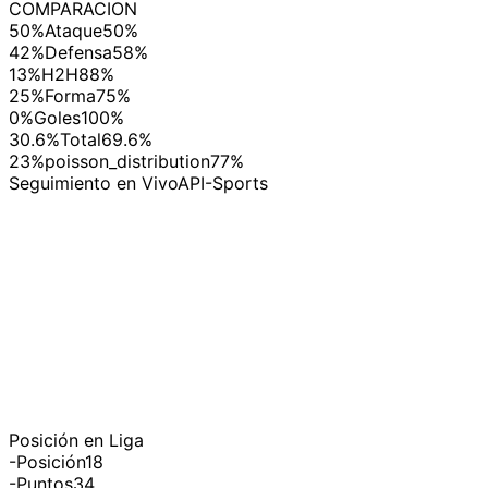
COMPARACION
50%
Ataque
50%
42%
Defensa
58%
13%
H2H
88%
25%
Forma
75%
0%
Goles
100%
30.6%
Total
69.6%
23%
poisson_distribution
77%
Seguimiento en Vivo
API-Sports
Posición en Liga
-
Posición
18
-
Puntos
34