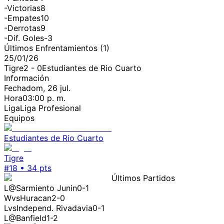
-
Victorias
8
-
Empates
10
-
Derrotas
9
-
Dif. Goles
-3
Últimos Enfrentamientos (
1
)
25/01/26
Tigre
2
-
0
Estudiantes de Rio Cuarto
Información
Fecha
dom, 26 jul.
Hora
03:00 p. m.
Liga
Liga Profesional
Equipos
Estudiantes de Rio Cuarto
Tigre
#
18
•
34
pts
Últimos Partidos
L
@
Sarmiento Junin
0-1
W
vs
Huracan
2-0
L
vs
Independ. Rivadavia
0-1
L
@
Banfield
1-2