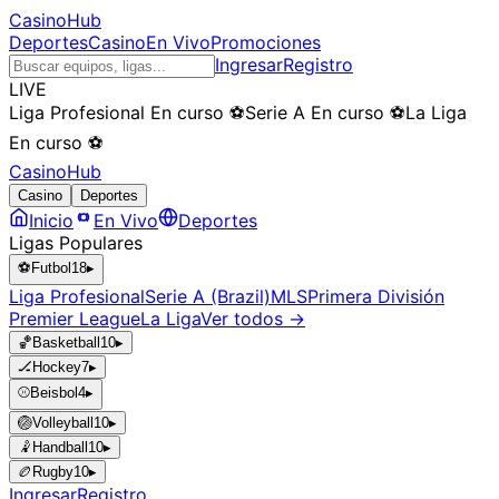
CasinoHub
Deportes
Casino
En Vivo
Promociones
Ingresar
Registro
LIVE
Liga Profesional
En curso
⚽
Serie A
En curso
⚽
La Liga
En curso
⚽
CasinoHub
Casino
Deportes
Inicio
En Vivo
Deportes
Ligas Populares
⚽
Futbol
18
▸
Liga Profesional
Serie A (Brazil)
MLS
Primera División
Premier League
La Liga
Ver todos →
🏀
Basketball
10
▸
🏒
Hockey
7
▸
⚾
Beisbol
4
▸
🏐
Volleyball
10
▸
🤾
Handball
10
▸
🏉
Rugby
10
▸
Ingresar
Registro