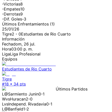
-
Victorias
8
-
Empates
10
-
Derrotas
9
-
Dif. Goles
-3
Últimos Enfrentamientos (
1
)
25/01/26
Tigre
2
-
0
Estudiantes de Rio Cuarto
Información
Fecha
dom, 26 jul.
Hora
03:00 p. m.
Liga
Liga Profesional
Equipos
Estudiantes de Rio Cuarto
Tigre
#
18
•
34
pts
Últimos Partidos
L
@
Sarmiento Junin
0-1
W
vs
Huracan
2-0
L
vs
Independ. Rivadavia
0-1
L
@
Banfield
1-2