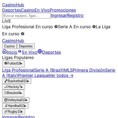
CasinoHub
Deportes
Casino
En Vivo
Promociones
Ingresar
Registro
LIVE
Liga Profesional
En curso
⚽
Serie A
En curso
⚽
La Liga
En curso
⚽
CasinoHub
Casino
Deportes
Inicio
En Vivo
Deportes
Ligas Populares
⚽
Futbol
18
▸
Liga Profesional
Serie A (Brazil)
MLS
Primera División
Serie
A (Italy)
Premier League
Ver todos →
🏀
Basketball
10
▸
🏒
Hockey
7
▸
⚾
Beisbol
4
▸
🏐
Volleyball
10
▸
🤾
Handball
10
▸
🏉
Rugby
10
▸
Ingresar
Registro