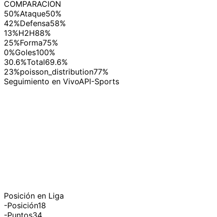
COMPARACION
50%
Ataque
50%
42%
Defensa
58%
13%
H2H
88%
25%
Forma
75%
0%
Goles
100%
30.6%
Total
69.6%
23%
poisson_distribution
77%
Seguimiento en Vivo
API-Sports
Posición en Liga
-
Posición
18
-
Puntos
34