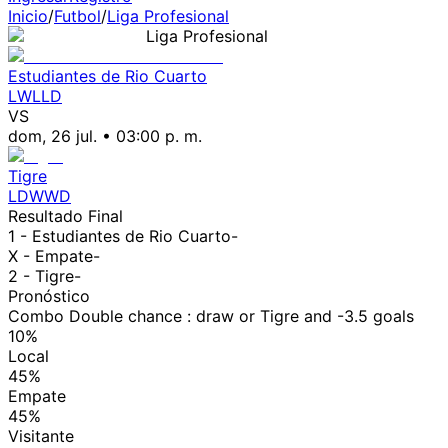
Inicio
/
Futbol
/
Liga Profesional
Liga Profesional
Estudiantes de Rio Cuarto
L
W
L
L
D
VS
dom, 26 jul.
•
03:00 p. m.
Tigre
L
D
W
W
D
Resultado Final
1 -
Estudiantes de Rio Cuarto
-
X - Empate
-
2 -
Tigre
-
Pronóstico
Combo Double chance : draw or Tigre and -3.5 goals
10%
Local
45%
Empate
45%
Visitante