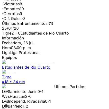
-
Victorias
8
-
Empates
10
-
Derrotas
9
-
Dif. Goles
-3
Últimos Enfrentamientos (
1
)
25/01/26
Tigre
2
-
0
Estudiantes de Rio Cuarto
Información
Fecha
dom, 26 jul.
Hora
03:00 p. m.
Liga
Liga Profesional
Equipos
Estudiantes de Rio Cuarto
Tigre
#
18
•
34
pts
Últimos Partidos
L
@
Sarmiento Junin
0-1
W
vs
Huracan
2-0
L
vs
Independ. Rivadavia
0-1
L
@
Banfield
1-2