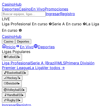
CasinoHub
Deportes
Casino
En Vivo
Promociones
Ingresar
Registro
LIVE
Liga Profesional
En curso
⚽
Serie A
En curso
⚽
La Liga
En curso
⚽
CasinoHub
Casino
Deportes
Inicio
En Vivo
Deportes
Ligas Populares
⚽
Futbol
18
▸
Liga Profesional
Serie A (Brazil)
MLS
Primera División
Premier League
La Liga
Ver todos →
🏀
Basketball
10
▸
🏒
Hockey
7
▸
⚾
Beisbol
4
▸
🏐
Volleyball
10
▸
🤾
Handball
10
▸
🏉
Rugby
10
▸
Ingresar
Registro