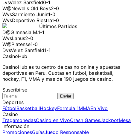
L
vs
Velez Sarsfield
0-1
W
@
Newells Old Boys
2-0
W
vs
Sarmiento Junin
1-0
W
vs
Deportivo Riestra
1-0
Últimos Partidos
D
@
Gimnasia M.
1-1
W
vs
Lanus
2-0
W
@
Platense
1-0
D
vs
Velez Sarsfield
1-1
CasinoHub
CasinoHub es tu centro de casino online y apuestas
deportivas en Peru. Cuotas en futbol, basketball,
hockey, F1, MMA y mas de 190 juegos de casino.
Suscribirse
Enviar
Deportes
Fútbol
Basketball
Hockey
Formula 1
MMA
En Vivo
Casino
Tragamonedas
Casino en Vivo
Crash Games
Jackpot
Mesa
Información
Promociones
Guías
Juego Responsable