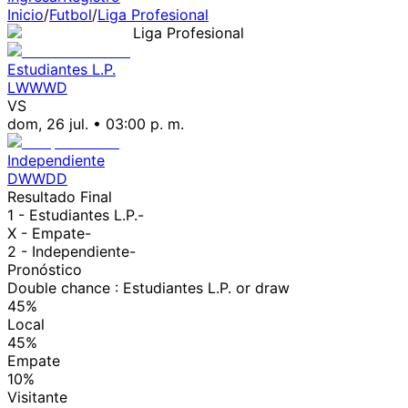
Inicio
/
Futbol
/
Liga Profesional
Liga Profesional
Estudiantes L.P.
L
W
W
W
D
VS
dom, 26 jul.
•
03:00 p. m.
Independiente
D
W
W
D
D
Resultado Final
1 -
Estudiantes L.P.
-
X - Empate
-
2 -
Independiente
-
Pronóstico
Double chance : Estudiantes L.P. or draw
45%
Local
45%
Empate
10%
Visitante