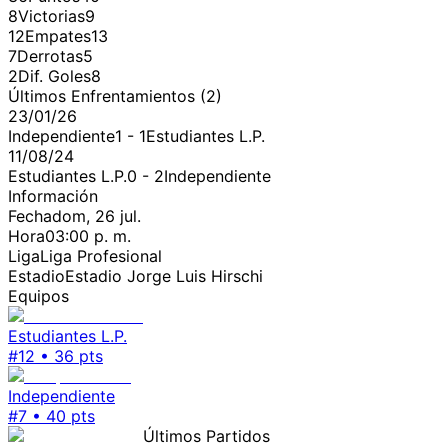
8
Victorias
9
12
Empates
13
7
Derrotas
5
2
Dif. Goles
8
Últimos Enfrentamientos (
2
)
23/01/26
Independiente
1
-
1
Estudiantes L.P.
11/08/24
Estudiantes L.P.
0
-
2
Independiente
Información
Fecha
dom, 26 jul.
Hora
03:00 p. m.
Liga
Liga Profesional
Estadio
Estadio Jorge Luis Hirschi
Equipos
Estudiantes L.P.
#
12
•
36
pts
Independiente
#
7
•
40
pts
Últimos Partidos