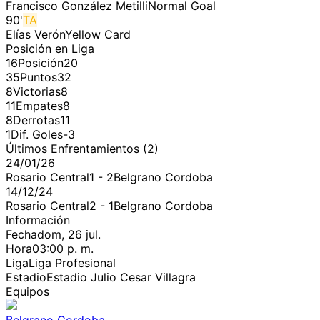
Francisco González Metilli
Normal Goal
90
'
TA
Elías Verón
Yellow Card
Posición en Liga
16
Posición
20
35
Puntos
32
8
Victorias
8
11
Empates
8
8
Derrotas
11
1
Dif. Goles
-3
Últimos Enfrentamientos (
2
)
24/01/26
Rosario Central
1
-
2
Belgrano Cordoba
14/12/24
Rosario Central
2
-
1
Belgrano Cordoba
Información
Fecha
dom, 26 jul.
Hora
03:00 p. m.
Liga
Liga Profesional
Estadio
Estadio Julio Cesar Villagra
Equipos