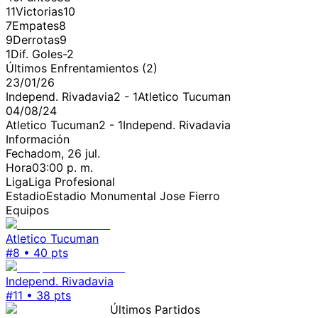
11
Victorias
10
7
Empates
8
9
Derrotas
9
1
Dif. Goles
-2
Últimos Enfrentamientos (
2
)
23/01/26
Independ. Rivadavia
2
-
1
Atletico Tucuman
04/08/24
Atletico Tucuman
2
-
1
Independ. Rivadavia
Información
Fecha
dom, 26 jul.
Hora
03:00 p. m.
Liga
Liga Profesional
Estadio
Estadio Monumental Jose Fierro
Equipos
Atletico Tucuman
#
8
•
40
pts
Independ. Rivadavia
#
11
•
38
pts
Últimos Partidos