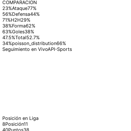
COMPARACION
23%
Ataque
77%
56%
Defensa
44%
71%
H2H
29%
38%
Forma
62%
63%
Goles
38%
47.5%
Total
52.7%
34%
poisson_distribution
66%
Seguimiento en Vivo
API-Sports
Posición en Liga
8
Posición
11
40
Puntos
38