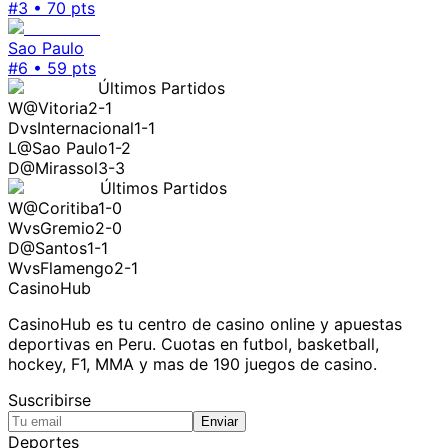
#
3
•
70
pts
Sao Paulo
#
6
•
59
pts
Últimos Partidos
W
@
Vitoria
2-1
D
vs
Internacional
1-1
L
@
Sao Paulo
1-2
D
@
Mirassol
3-3
Últimos Partidos
W
@
Coritiba
1-0
W
vs
Gremio
2-0
D
@
Santos
1-1
W
vs
Flamengo
2-1
CasinoHub
CasinoHub es tu centro de casino online y apuestas
deportivas en Peru. Cuotas en futbol, basketball,
hockey, F1, MMA y mas de 190 juegos de casino.
Suscribirse
Enviar
Deportes