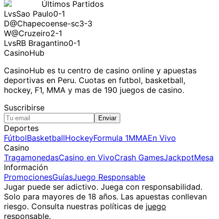
Últimos Partidos
L
vs
Sao Paulo
0-1
D
@
Chapecoense-sc
3-3
W
@
Cruzeiro
2-1
L
vs
RB Bragantino
0-1
CasinoHub
CasinoHub es tu centro de casino online y apuestas
deportivas en Peru. Cuotas en futbol, basketball,
hockey, F1, MMA y mas de 190 juegos de casino.
Suscribirse
Enviar
Deportes
Fútbol
Basketball
Hockey
Formula 1
MMA
En Vivo
Casino
Tragamonedas
Casino en Vivo
Crash Games
Jackpot
Mesa
Información
Promociones
Guías
Juego Responsable
Jugar puede ser adictivo. Juega con responsabilidad.
Solo para mayores de 18 años. Las apuestas conllevan
riesgo. Consulta nuestras políticas de
juego
responsable
.