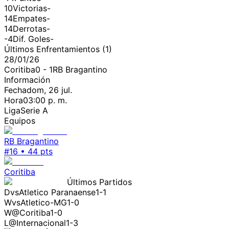
10
Victorias
-
14
Empates
-
14
Derrotas
-
-4
Dif. Goles
-
Últimos Enfrentamientos (
1
)
28/01/26
Coritiba
0
-
1
RB Bragantino
Información
Fecha
dom, 26 jul.
Hora
03:00 p. m.
Liga
Serie A
Equipos
RB Bragantino
#
16
•
44
pts
Coritiba
Últimos Partidos
D
vs
Atletico Paranaense
1-1
W
vs
Atletico-MG
1-0
W
@
Coritiba
1-0
L
@
Internacional
1-3