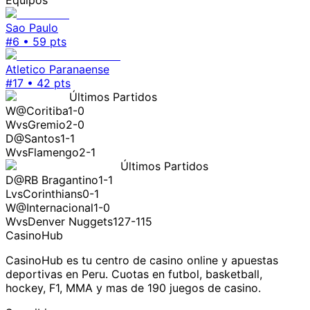
Equipos
Sao Paulo
#
6
•
59
pts
Atletico Paranaense
#
17
•
42
pts
Últimos Partidos
W
@
Coritiba
1-0
W
vs
Gremio
2-0
D
@
Santos
1-1
W
vs
Flamengo
2-1
Últimos Partidos
D
@
RB Bragantino
1-1
L
vs
Corinthians
0-1
W
@
Internacional
1-0
W
vs
Denver Nuggets
127-115
CasinoHub
CasinoHub es tu centro de casino online y apuestas
deportivas en Peru. Cuotas en futbol, basketball,
hockey, F1, MMA y mas de 190 juegos de casino.