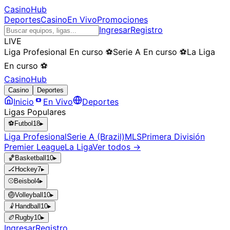
CasinoHub
Deportes
Casino
En Vivo
Promociones
Ingresar
Registro
LIVE
Liga Profesional
En curso
⚽
Serie A
En curso
⚽
La Liga
En curso
⚽
CasinoHub
Casino
Deportes
Inicio
En Vivo
Deportes
Ligas Populares
⚽
Futbol
18
▸
Liga Profesional
Serie A (Brazil)
MLS
Primera División
Premier League
La Liga
Ver todos →
🏀
Basketball
10
▸
🏒
Hockey
7
▸
⚾
Beisbol
4
▸
🏐
Volleyball
10
▸
🤾
Handball
10
▸
🏉
Rugby
10
▸
Ingresar
Registro