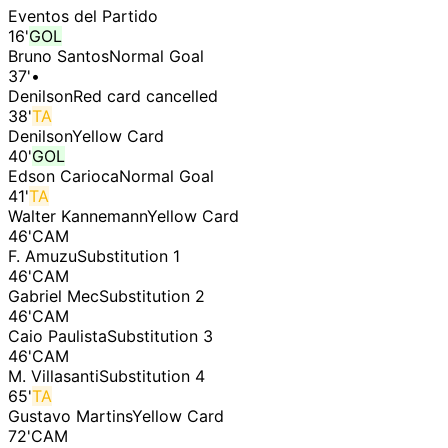
Eventos del Partido
16
'
GOL
Bruno Santos
Normal Goal
37
'
•
Denilson
Red card cancelled
38
'
TA
Denilson
Yellow Card
40
'
GOL
Edson Carioca
Normal Goal
41
'
TA
Walter Kannemann
Yellow Card
46
'
CAM
F. Amuzu
Substitution 1
46
'
CAM
Gabriel Mec
Substitution 2
46
'
CAM
Caio Paulista
Substitution 3
46
'
CAM
M. Villasanti
Substitution 4
65
'
TA
Gustavo Martins
Yellow Card
72
'
CAM