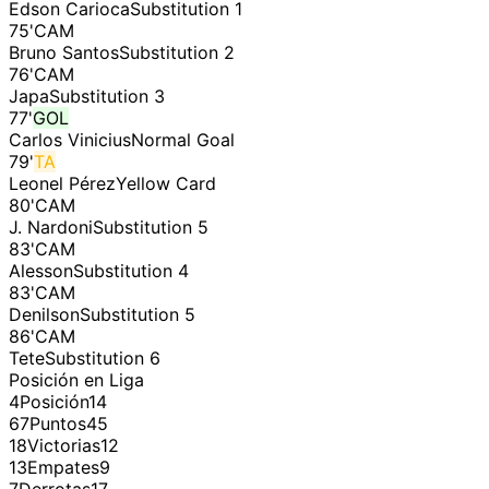
Edson Carioca
Substitution 1
75
'
CAM
Bruno Santos
Substitution 2
76
'
CAM
Japa
Substitution 3
77
'
GOL
Carlos Vinicius
Normal Goal
79
'
TA
Leonel Pérez
Yellow Card
80
'
CAM
J. Nardoni
Substitution 5
83
'
CAM
Alesson
Substitution 4
83
'
CAM
Denilson
Substitution 5
86
'
CAM
Tete
Substitution 6
Posición en Liga
4
Posición
14
67
Puntos
45
18
Victorias
12
13
Empates
9