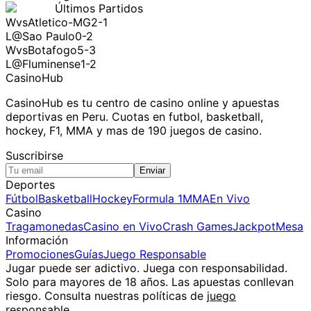
Últimos Partidos
W
vs
Atletico-MG
2-1
L
@
Sao Paulo
0-2
W
vs
Botafogo
5-3
L
@
Fluminense
1-2
CasinoHub
CasinoHub es tu centro de casino online y apuestas
deportivas en Peru. Cuotas en futbol, basketball,
hockey, F1, MMA y mas de 190 juegos de casino.
Suscribirse
Enviar
Deportes
Fútbol
Basketball
Hockey
Formula 1
MMA
En Vivo
Casino
Tragamonedas
Casino en Vivo
Crash Games
Jackpot
Mesa
Información
Promociones
Guías
Juego Responsable
Jugar puede ser adictivo. Juega con responsabilidad.
Solo para mayores de 18 años. Las apuestas conllevan
riesgo. Consulta nuestras políticas de
juego
responsable
.