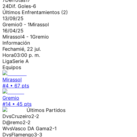
7
Derrotas
17
24
Dif. Goles
-6
Últimos Enfrentamientos (
2
)
13/09/25
Gremio
0
-
1
Mirassol
16/04/25
Mirassol
4
-
1
Gremio
Información
Fecha
mié, 22 jul.
Hora
03:00 p. m.
Liga
Serie A
Equipos
Mirassol
#
4
•
67
pts
Gremio
#
14
•
45
pts
Últimos Partidos
D
vs
Cruzeiro
2-2
D
@
remo
2-2
W
vs
Vasco DA Gama
2-1
D
vs
Flamengo
3-3