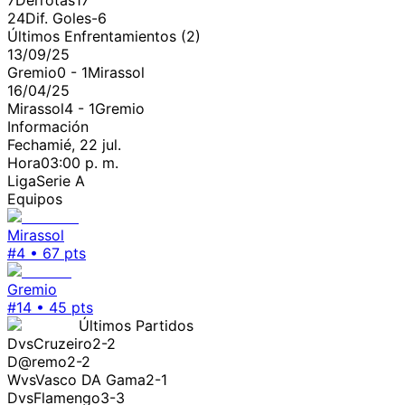
7
Derrotas
17
24
Dif. Goles
-6
Últimos Enfrentamientos (
2
)
13/09/25
Gremio
0
-
1
Mirassol
16/04/25
Mirassol
4
-
1
Gremio
Información
Fecha
mié, 22 jul.
Hora
03:00 p. m.
Liga
Serie A
Equipos
Mirassol
#
4
•
67
pts
Gremio
#
14
•
45
pts
Últimos Partidos
D
vs
Cruzeiro
2-2
D
@
remo
2-2
W
vs
Vasco DA Gama
2-1
D
vs
Flamengo
3-3