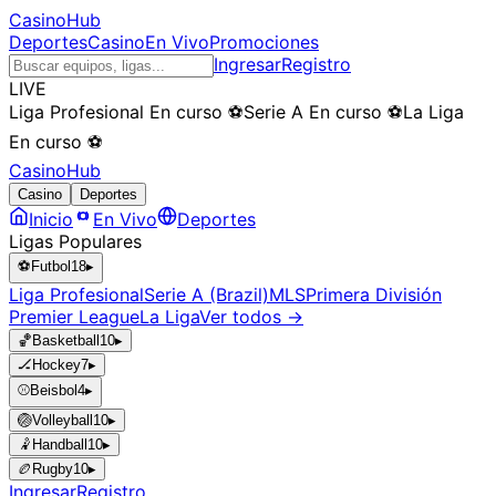
CasinoHub
Deportes
Casino
En Vivo
Promociones
Ingresar
Registro
LIVE
Liga Profesional
En curso
⚽
Serie A
En curso
⚽
La Liga
En curso
⚽
CasinoHub
Casino
Deportes
Inicio
En Vivo
Deportes
Ligas Populares
⚽
Futbol
18
▸
Liga Profesional
Serie A (Brazil)
MLS
Primera División
Premier League
La Liga
Ver todos →
🏀
Basketball
10
▸
🏒
Hockey
7
▸
⚾
Beisbol
4
▸
🏐
Volleyball
10
▸
🤾
Handball
10
▸
🏉
Rugby
10
▸
Ingresar
Registro