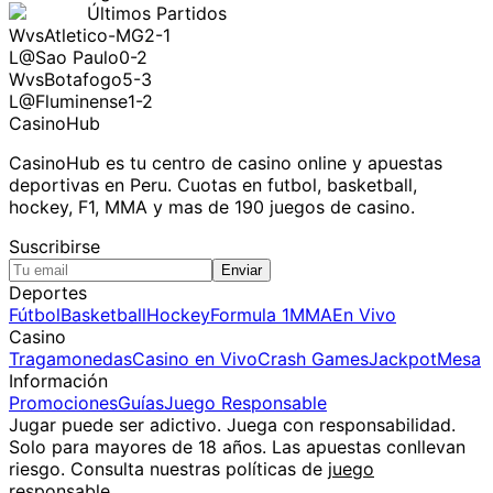
Últimos Partidos
W
vs
Atletico-MG
2-1
L
@
Sao Paulo
0-2
W
vs
Botafogo
5-3
L
@
Fluminense
1-2
CasinoHub
CasinoHub es tu centro de casino online y apuestas
deportivas en Peru. Cuotas en futbol, basketball,
hockey, F1, MMA y mas de 190 juegos de casino.
Suscribirse
Enviar
Deportes
Fútbol
Basketball
Hockey
Formula 1
MMA
En Vivo
Casino
Tragamonedas
Casino en Vivo
Crash Games
Jackpot
Mesa
Información
Promociones
Guías
Juego Responsable
Jugar puede ser adictivo. Juega con responsabilidad.
Solo para mayores de 18 años. Las apuestas conllevan
riesgo. Consulta nuestras políticas de
juego
responsable
.