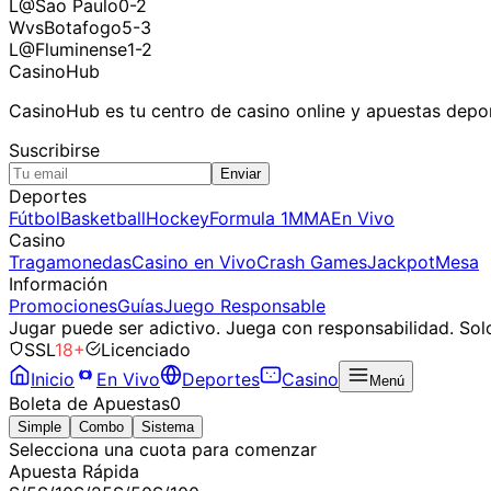
L
@
Sao Paulo
0-2
W
vs
Botafogo
5-3
L
@
Fluminense
1-2
CasinoHub
CasinoHub es tu centro de casino online y apuestas depor
Suscribirse
Enviar
Deportes
Fútbol
Basketball
Hockey
Formula 1
MMA
En Vivo
Casino
Tragamonedas
Casino en Vivo
Crash Games
Jackpot
Mesa
Información
Promociones
Guías
Juego Responsable
Jugar puede ser adictivo. Juega con responsabilidad. Sol
SSL
18+
Licenciado
Inicio
En Vivo
Deportes
Casino
Menú
Boleta de Apuestas
0
Simple
Combo
Sistema
Selecciona una cuota para comenzar
Apuesta Rápida