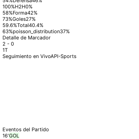
54%
Defensa
46%
100%
H2H
0%
58%
Forma
42%
73%
Goles
27%
59.6%
Total
40.4%
63%
poisson_distribution
37%
Detalle de Marcador
2 - 0
1T
Seguimiento en Vivo
API-Sports
Eventos del Partido
16
'
GOL