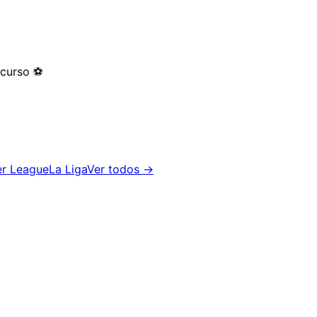
 curso
⚽
er League
La Liga
Ver todos →