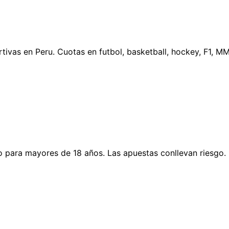
tivas en Peru. Cuotas en futbol, basketball, hockey, F1, M
o para mayores de 18 años. Las apuestas conllevan riesgo. 