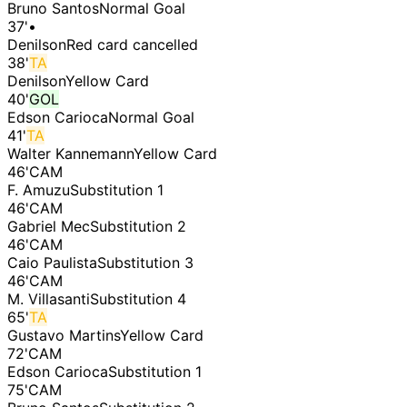
Bruno Santos
Normal Goal
37
'
•
Denilson
Red card cancelled
38
'
TA
Denilson
Yellow Card
40
'
GOL
Edson Carioca
Normal Goal
41
'
TA
Walter Kannemann
Yellow Card
46
'
CAM
F. Amuzu
Substitution 1
46
'
CAM
Gabriel Mec
Substitution 2
46
'
CAM
Caio Paulista
Substitution 3
46
'
CAM
M. Villasanti
Substitution 4
65
'
TA
Gustavo Martins
Yellow Card
72
'
CAM
Edson Carioca
Substitution 1
75
'
CAM