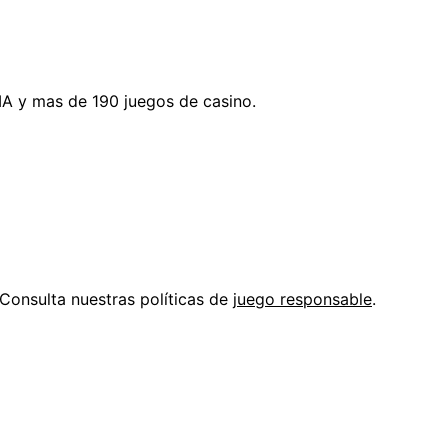
MA y mas de 190 juegos de casino.
Consulta nuestras políticas de
juego responsable
.