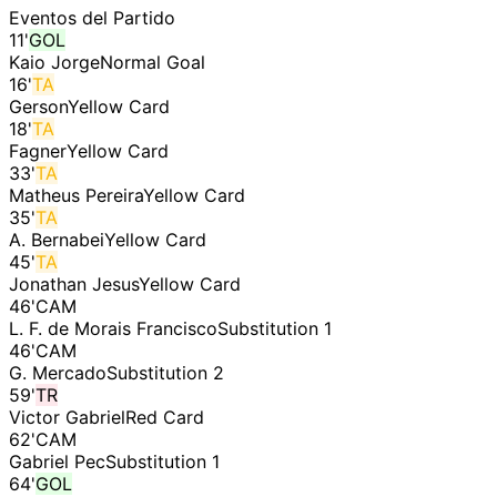
Eventos del Partido
11
'
GOL
Kaio Jorge
Normal Goal
16
'
TA
Gerson
Yellow Card
18
'
TA
Fagner
Yellow Card
33
'
TA
Matheus Pereira
Yellow Card
35
'
TA
A. Bernabei
Yellow Card
45
'
TA
Jonathan Jesus
Yellow Card
46
'
CAM
L. F. de Morais Francisco
Substitution 1
46
'
CAM
G. Mercado
Substitution 2
59
'
TR
Victor Gabriel
Red Card
62
'
CAM
Gabriel Pec
Substitution 1
64
'
GOL