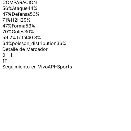
COMPARACION
56%
Ataque
44%
47%
Defensa
53%
71%
H2H
29%
47%
Forma
53%
70%
Goles
30%
59.2%
Total
40.8%
64%
poisson_distribution
36%
Detalle de Marcador
0 - 1
1T
Seguimiento en Vivo
API-Sports