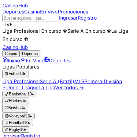
CasinoHub
Deportes
Casino
En Vivo
Promociones
Ingresar
Registro
LIVE
Liga Profesional
En curso
⚽
Serie A
En curso
⚽
La Liga
En curso
⚽
CasinoHub
Casino
Deportes
Inicio
En Vivo
Deportes
Ligas Populares
⚽
Futbol
18
▸
Liga Profesional
Serie A (Brazil)
MLS
Primera División
Premier League
La Liga
Ver todos →
🏀
Basketball
10
▸
🏒
Hockey
7
▸
⚾
Beisbol
4
▸
🏐
Volleyball
10
▸
🤾
Handball
10
▸
🏉
Rugby
10
▸
Ingresar
Registro