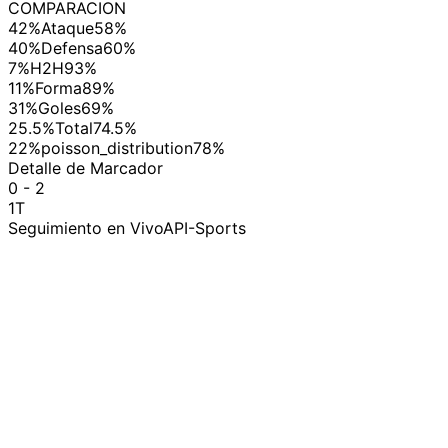
COMPARACION
42%
Ataque
58%
40%
Defensa
60%
7%
H2H
93%
11%
Forma
89%
31%
Goles
69%
25.5%
Total
74.5%
22%
poisson_distribution
78%
Detalle de Marcador
0 - 2
1T
Seguimiento en Vivo
API-Sports