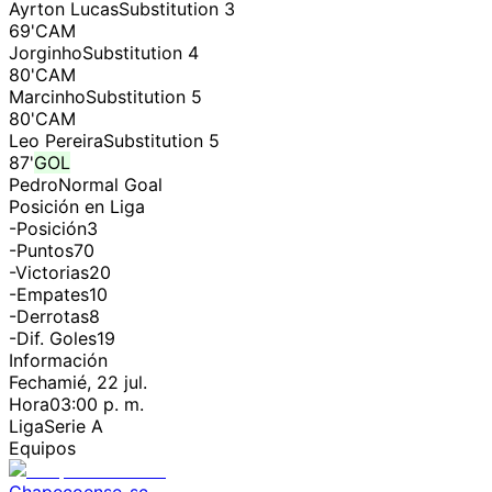
Ayrton Lucas
Substitution 3
69
'
CAM
Jorginho
Substitution 4
80
'
CAM
Marcinho
Substitution 5
80
'
CAM
Leo Pereira
Substitution 5
87
'
GOL
Pedro
Normal Goal
Posición en Liga
-
Posición
3
-
Puntos
70
-
Victorias
20
-
Empates
10
-
Derrotas
8
-
Dif. Goles
19
Información
Fecha
mié, 22 jul.
Hora
03:00 p. m.
Liga
Serie A
Equipos