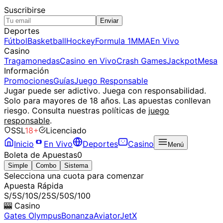
Suscribirse
Enviar
Deportes
Fútbol
Basketball
Hockey
Formula 1
MMA
En Vivo
Casino
Tragamonedas
Casino en Vivo
Crash Games
Jackpot
Mesa
Información
Promociones
Guías
Juego Responsable
Jugar puede ser adictivo. Juega con responsabilidad.
Solo para mayores de 18 años. Las apuestas conllevan
riesgo. Consulta nuestras políticas de
juego
responsable
.
SSL
18+
Licenciado
Inicio
En Vivo
Deportes
Casino
Menú
Boleta de Apuestas
0
Simple
Combo
Sistema
Selecciona una cuota para comenzar
Apuesta Rápida
S/5
S/10
S/25
S/50
S/100
🎰 Casino
Gates Olympus
Bonanza
Aviator
JetX