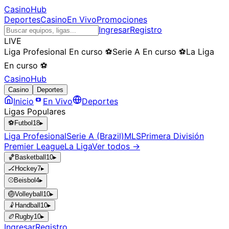
CasinoHub
Deportes
Casino
En Vivo
Promociones
Ingresar
Registro
LIVE
Liga Profesional
En curso
⚽
Serie A
En curso
⚽
La Liga
En curso
⚽
CasinoHub
Casino
Deportes
Inicio
En Vivo
Deportes
Ligas Populares
⚽
Futbol
18
▸
Liga Profesional
Serie A (Brazil)
MLS
Primera División
Premier League
La Liga
Ver todos →
🏀
Basketball
10
▸
🏒
Hockey
7
▸
⚾
Beisbol
4
▸
🏐
Volleyball
10
▸
🤾
Handball
10
▸
🏉
Rugby
10
▸
Ingresar
Registro