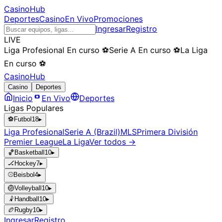
CasinoHub
Deportes
Casino
En Vivo
Promociones
Ingresar
Registro
LIVE
Liga Profesional
En curso
⚽
Serie A
En curso
⚽
La Liga
En curso
⚽
CasinoHub
Casino
Deportes
Inicio
En Vivo
Deportes
Ligas Populares
⚽
Futbol
18
▸
Liga Profesional
Serie A (Brazil)
MLS
Primera División
Premier League
La Liga
Ver todos →
🏀
Basketball
10
▸
🏒
Hockey
7
▸
⚾
Beisbol
4
▸
🏐
Volleyball
10
▸
🤾
Handball
10
▸
🏉
Rugby
10
▸
Ingresar
Registro