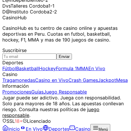
L
@
Independiente
0-2
D
vs
Talleres Cordoba
1-1
D
@
Instituto Cordoba
2-2
CasinoHub
CasinoHub es tu centro de casino online y apuestas
deportivas en Peru. Cuotas en futbol, basketball,
hockey, F1, MMA y mas de 190 juegos de casino.
Suscribirse
Enviar
Deportes
Fútbol
Basketball
Hockey
Formula 1
MMA
En Vivo
Casino
Tragamonedas
Casino en Vivo
Crash Games
Jackpot
Mesa
Información
Promociones
Guías
Juego Responsable
Jugar puede ser adictivo. Juega con responsabilidad.
Solo para mayores de 18 años. Las apuestas conllevan
riesgo. Consulta nuestras políticas de
juego
responsable
.
SSL
18+
Licenciado
Inicio
En Vivo
Deportes
Casino
Menú