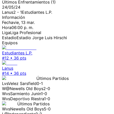
Últimos Enfrentamientos (
1
)
24/05/24
Lanus
2
-
1
Estudiantes L.P.
Información
Fecha
vie, 13 mar.
Hora
06:00 p. m.
Liga
Liga Profesional
Estadio
Estadio Jorge Luis Hirschi
Equipos
Estudiantes L.P.
#
12
•
36
pts
Lanus
#
14
•
36
pts
Últimos Partidos
L
vs
Velez Sarsfield
0-1
W
@
Newells Old Boys
2-0
W
vs
Sarmiento Junin
1-0
W
vs
Deportivo Riestra
1-0
Últimos Partidos
W
vs
Newells Old Boys
5-0