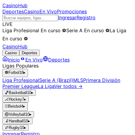
CasinoHub
Deportes
Casino
En Vivo
Promociones
Ingresar
Registro
LIVE
Liga Profesional
En curso
⚽
Serie A
En curso
⚽
La Liga
En curso
⚽
CasinoHub
Casino
Deportes
Inicio
En Vivo
Deportes
Ligas Populares
⚽
Futbol
18
▸
Liga Profesional
Serie A (Brazil)
MLS
Primera División
Premier League
La Liga
Ver todos →
🏀
Basketball
10
▸
🏒
Hockey
7
▸
⚾
Beisbol
4
▸
🏐
Volleyball
10
▸
🤾
Handball
10
▸
🏉
Rugby
10
▸
Ingresar
Registro