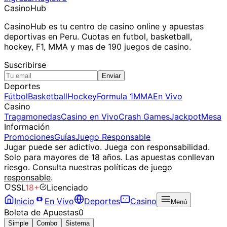
CasinoHub
CasinoHub es tu centro de casino online y apuestas
deportivas en Peru. Cuotas en futbol, basketball,
hockey, F1, MMA y mas de 190 juegos de casino.
Suscribirse
Enviar
Deportes
Fútbol
Basketball
Hockey
Formula 1
MMA
En Vivo
Casino
Tragamonedas
Casino en Vivo
Crash Games
Jackpot
Mesa
Información
Promociones
Guías
Juego Responsable
Jugar puede ser adictivo. Juega con responsabilidad.
Solo para mayores de 18 años. Las apuestas conllevan
riesgo. Consulta nuestras políticas de
juego
responsable
.
SSL
18+
Licenciado
Inicio
En Vivo
Deportes
Casino
Menú
Boleta de Apuestas
0
Simple
Combo
Sistema