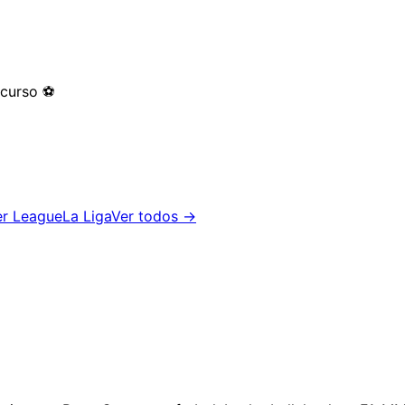
 curso
⚽
er League
La Liga
Ver todos →