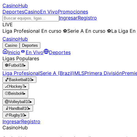
CasinoHub
Deportes
Casino
En Vivo
Promociones
Ingresar
Registro
LIVE
Liga Profesional
En curso
⚽
Serie A
En curso
⚽
La Liga
En
CasinoHub
Casino
Deportes
Inicio
En Vivo
Deportes
Ligas Populares
⚽
Futbol
18
▸
Liga Profesional
Serie A (Brazil)
MLS
Primera División
Premi
🏀
Basketball
10
▸
🏒
Hockey
7
▸
⚾
Beisbol
4
▸
🏐
Volleyball
10
▸
🤾
Handball
10
▸
🏉
Rugby
10
▸
Ingresar
Registro
CasinoHub