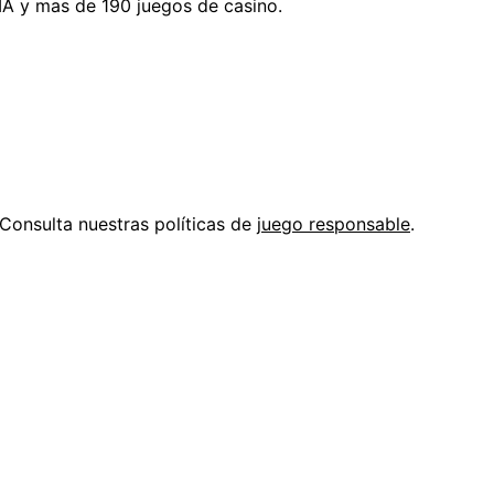
MA y mas de 190 juegos de casino.
Consulta nuestras políticas de
juego responsable
.