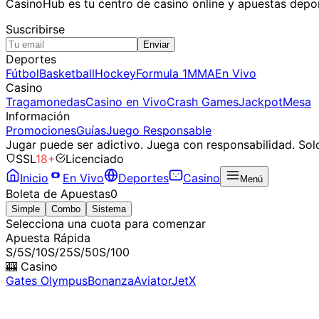
CasinoHub es tu centro de casino online y apuestas depor
Suscribirse
Enviar
Deportes
Fútbol
Basketball
Hockey
Formula 1
MMA
En Vivo
Casino
Tragamonedas
Casino en Vivo
Crash Games
Jackpot
Mesa
Información
Promociones
Guías
Juego Responsable
Jugar puede ser adictivo. Juega con responsabilidad. Sol
SSL
18+
Licenciado
Inicio
En Vivo
Deportes
Casino
Menú
Boleta de Apuestas
0
Simple
Combo
Sistema
Selecciona una cuota para comenzar
Apuesta Rápida
S/5
S/10
S/25
S/50
S/100
🎰 Casino
Gates Olympus
Bonanza
Aviator
JetX