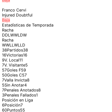
Baja
Franco Cervi
Injured Doubtful
Baja
Estadísticas de Temporada
Racha
DDLWWLDW
Racha
WWLLWLLD
38
Partidos
38
16
Victorias
16
9
V. Local
11
7
V. Visitante
5
57
Goles F
59
50
Goles C
57
7
Valla Invicta
8
5
Sin Anotar
4
7
Penales Anotados
8
3
Penales Fallados
1
Posición en Liga
6
Posición
7
60
Puntos
55