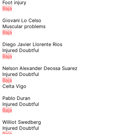
Foot injury
Baja
Giovani Lo Celso
Muscular problems
Baja
Diego Javier Llorente Rios
Injured Doubtful
Baja
Nelson Alexander Deossa Suarez
Injured Doubtful
Baja
Celta Vigo
Pablo Duran
Injured Doubtful
Baja
Williot Swedberg
Injured Doubtful