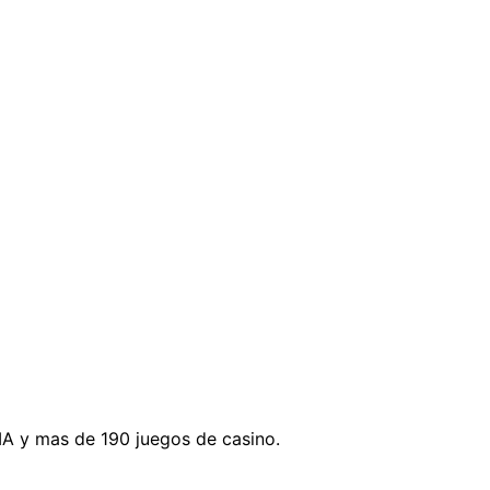
MA y mas de 190 juegos de casino.