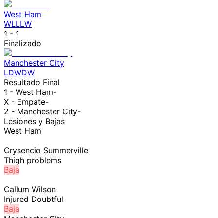
West Ham
W
L
L
L
W
1
-
1
Finalizado
Manchester City
L
D
W
D
W
Resultado Final
1 -
West Ham
-
X - Empate
-
2 -
Manchester City
-
Lesiones y Bajas
West Ham
Crysencio Summerville
Thigh problems
Baja
Callum Wilson
Injured Doubtful
Baja