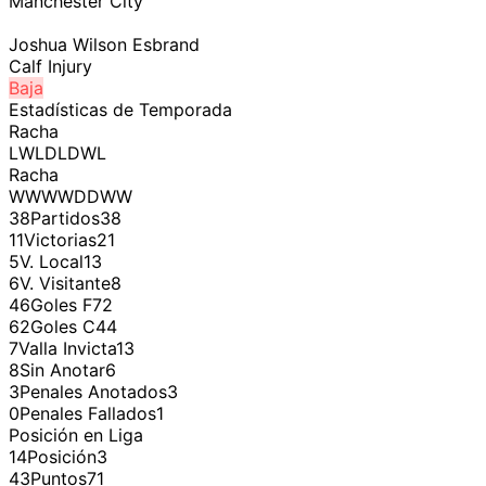
Manchester City
Joshua Wilson Esbrand
Calf Injury
Baja
Estadísticas de Temporada
Racha
LWLDLDWL
Racha
WWWWDDWW
38
Partidos
38
11
Victorias
21
5
V. Local
13
6
V. Visitante
8
46
Goles F
72
62
Goles C
44
7
Valla Invicta
13
8
Sin Anotar
6
3
Penales Anotados
3
0
Penales Fallados
1
Posición en Liga
14
Posición
3
43
Puntos
71