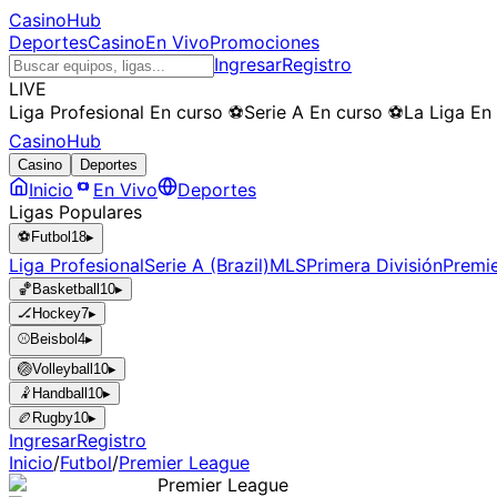
CasinoHub
Deportes
Casino
En Vivo
Promociones
Ingresar
Registro
LIVE
Liga Profesional
En curso
⚽
Serie A
En curso
⚽
La Liga
En
CasinoHub
Casino
Deportes
Inicio
En Vivo
Deportes
Ligas Populares
⚽
Futbol
18
▸
Liga Profesional
Serie A (Brazil)
MLS
Primera División
Premi
🏀
Basketball
10
▸
🏒
Hockey
7
▸
⚾
Beisbol
4
▸
🏐
Volleyball
10
▸
🤾
Handball
10
▸
🏉
Rugby
10
▸
Ingresar
Registro
Inicio
/
Futbol
/
Premier League
Premier League