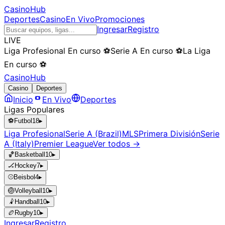
CasinoHub
Deportes
Casino
En Vivo
Promociones
Ingresar
Registro
LIVE
Liga Profesional
En curso
⚽
Serie A
En curso
⚽
La Liga
En curso
⚽
CasinoHub
Casino
Deportes
Inicio
En Vivo
Deportes
Ligas Populares
⚽
Futbol
18
▸
Liga Profesional
Serie A (Brazil)
MLS
Primera División
Serie
A (Italy)
Premier League
Ver todos →
🏀
Basketball
10
▸
🏒
Hockey
7
▸
⚾
Beisbol
4
▸
🏐
Volleyball
10
▸
🤾
Handball
10
▸
🏉
Rugby
10
▸
Ingresar
Registro