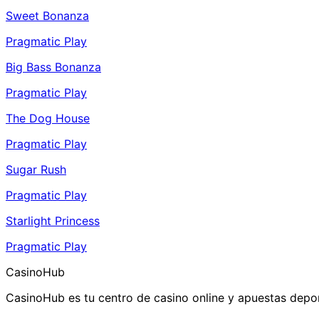
Sweet Bonanza
Pragmatic Play
Big Bass Bonanza
Pragmatic Play
The Dog House
Pragmatic Play
Sugar Rush
Pragmatic Play
Starlight Princess
Pragmatic Play
CasinoHub
CasinoHub es tu centro de casino online y apuestas depor