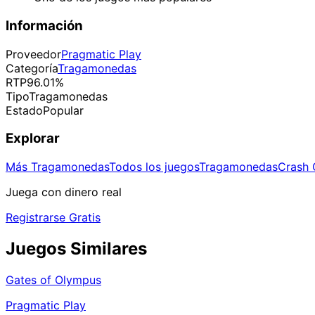
Información
Proveedor
Pragmatic Play
Categoría
Tragamonedas
RTP
96.01
%
Tipo
Tragamonedas
Estado
Popular
Explorar
Más
Tragamonedas
Todos los juegos
Tragamonedas
Crash
Juega con dinero real
Registrarse Gratis
Juegos Similares
Gates of Olympus
Pragmatic Play