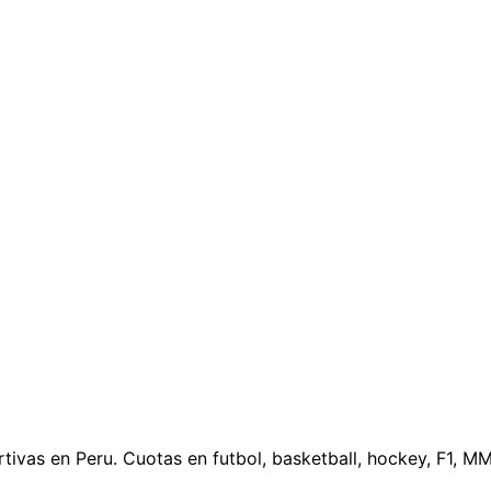
tivas en Peru. Cuotas en futbol, basketball, hockey, F1, M