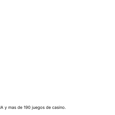
MA y mas de 190 juegos de casino.