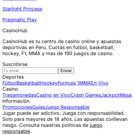
Starlight Princess
Pragmatic Play
CasinoHub
CasinoHub es tu centro de casino online y apuestas
deportivas en Peru. Cuotas en futbol, basketball,
hockey, F1, MMA y mas de 190 juegos de casino.
Suscribirse
Enviar
Deportes
Fútbol
Basketball
Hockey
Formula 1
MMA
En Vivo
Casino
Tragamonedas
Casino en Vivo
Crash Games
Jackpot
Mesa
Información
Promociones
Guías
Juego Responsable
Jugar puede ser adictivo. Juega con responsabilidad.
Solo para mayores de 18 años. Las apuestas conllevan
riesgo. Consulta nuestras políticas de
juego
responsable
.