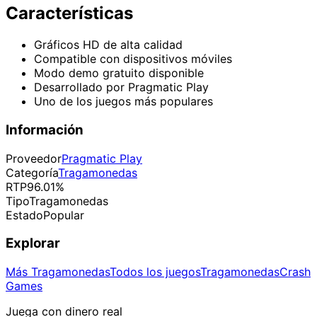
Características
Gráficos HD de alta calidad
Compatible con dispositivos móviles
Modo demo gratuito disponible
Desarrollado por
Pragmatic Play
Uno de los juegos más populares
Información
Proveedor
Pragmatic Play
Categoría
Tragamonedas
RTP
96.01
%
Tipo
Tragamonedas
Estado
Popular
Explorar
Más
Tragamonedas
Todos los juegos
Tragamonedas
Crash
Games
Juega con dinero real