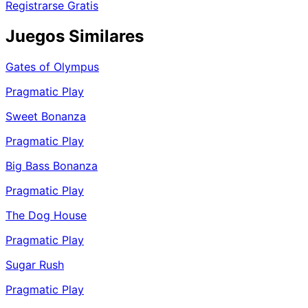
Registrarse Gratis
Juegos Similares
Gates of Olympus
Pragmatic Play
Sweet Bonanza
Pragmatic Play
Big Bass Bonanza
Pragmatic Play
The Dog House
Pragmatic Play
Sugar Rush
Pragmatic Play