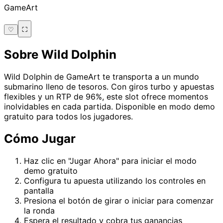
GameArt
♡
⛶
Sobre
Wild Dolphin
Wild Dolphin de GameArt te transporta a un mundo
submarino lleno de tesoros. Con giros turbo y apuestas
flexibles y un RTP de 96%, este slot ofrece momentos
inolvidables en cada partida. Disponible en modo demo
gratuito para todos los jugadores.
Cómo Jugar
Haz clic en "Jugar Ahora" para iniciar el modo
demo gratuito
Configura tu apuesta utilizando los controles en
pantalla
Presiona el botón de girar o iniciar para comenzar
la ronda
Espera el resultado y cobra tus ganancias