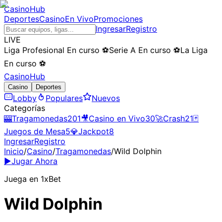
CasinoHub
Deportes
Casino
En Vivo
Promociones
Ingresar
Registro
LIVE
Liga Profesional
En curso
⚽
Serie A
En curso
⚽
La Liga
En curso
⚽
CasinoHub
Casino
Deportes
Lobby
Populares
Nuevos
Categorías
🎰
Tragamonedas
201
🎥
Casino en Vivo
30
🚀
Crash
21
🃏
Juegos de Mesa
5
💎
Jackpot
8
Ingresar
Registro
Inicio
/
Casino
/
Tragamonedas
/
Wild Dolphin
▶
Jugar Ahora
Juega en
1xBet
Wild Dolphin