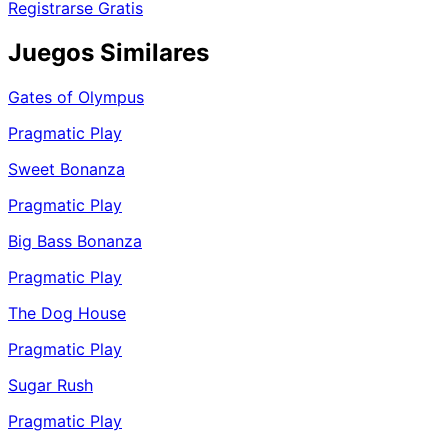
Registrarse Gratis
Juegos Similares
Gates of Olympus
Pragmatic Play
Sweet Bonanza
Pragmatic Play
Big Bass Bonanza
Pragmatic Play
The Dog House
Pragmatic Play
Sugar Rush
Pragmatic Play