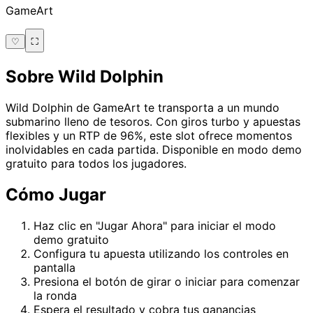
GameArt
♡
⛶
Sobre
Wild Dolphin
Wild Dolphin de GameArt te transporta a un mundo
submarino lleno de tesoros. Con giros turbo y apuestas
flexibles y un RTP de 96%, este slot ofrece momentos
inolvidables en cada partida. Disponible en modo demo
gratuito para todos los jugadores.
Cómo Jugar
Haz clic en "Jugar Ahora" para iniciar el modo
demo gratuito
Configura tu apuesta utilizando los controles en
pantalla
Presiona el botón de girar o iniciar para comenzar
la ronda
Espera el resultado y cobra tus ganancias