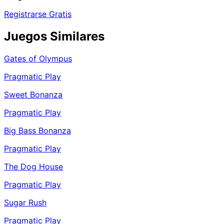
Registrarse Gratis
Juegos Similares
Gates of Olympus
Pragmatic Play
Sweet Bonanza
Pragmatic Play
Big Bass Bonanza
Pragmatic Play
The Dog House
Pragmatic Play
Sugar Rush
Pragmatic Play