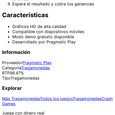
Espera el resultado y cobra tus ganancias
Características
Gráficos HD de alta calidad
Compatible con dispositivos móviles
Modo demo gratuito disponible
Desarrollado por
Pragmatic Play
Información
Proveedor
Pragmatic Play
Categoría
Tragamonedas
RTP
96.47
%
Tipo
Tragamonedas
Explorar
Más
Tragamonedas
Todos los juegos
Tragamonedas
Crash
Games
Juega con dinero real